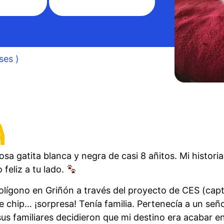
ses )
A
sa gatita blanca y negra de casi 8 añitos. Mi histori
 feliz a tu lado.
lígono en Griñón a través del proyecto de CES (captu
de chip… ¡sorpresa! Tenía familia. Pertenecía a un se
us familiares decidieron que mi destino era acabar en