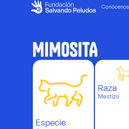
Conócenos
MIMOSITA
Raza
Mestizo
Especie