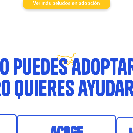
Ver más peludos en adopción
o puedes adopta
o quieres ayuda
acoge