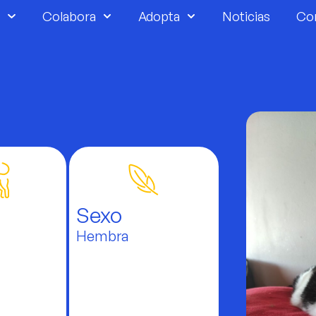
Colabora
Adopta
Noticias
Co
Sexo
Hembra