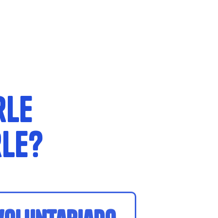
rle
rle?
voluntariado