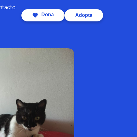
ntacto
Dona
Adopta