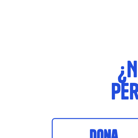
¿N
per
Dona