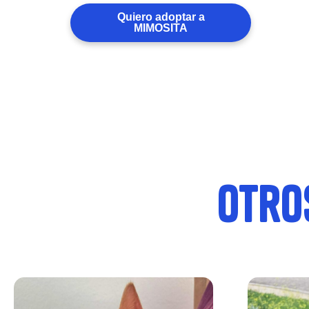
Quiero adoptar a
MIMOSITA
otro