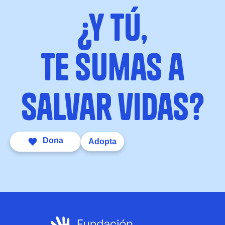
¿y tú,
te sumas a
salvar vidas?
Dona
Adopta