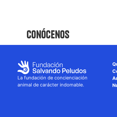
Conócenos
Conócenos
Q
C
La fundación de concienciación
A
animal de carácter indomable.
N