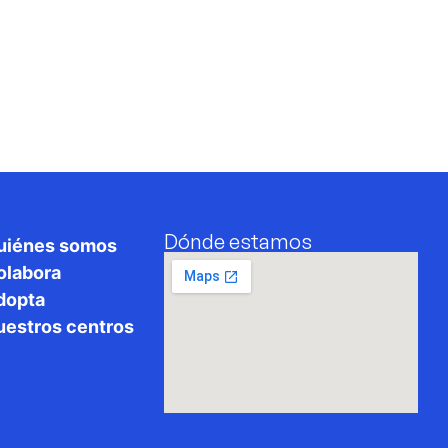
Colabora
Adopta
Noticias
Co
Dónde estamos
uiénes somos
olabora
dopta
uestros centros