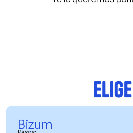
Elig
Bizum
Pasos: