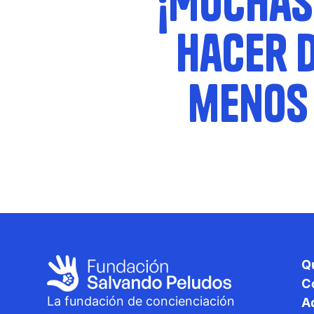
¡Muchas
hacer d
menos 
Q
C
La fundación de concienciación
A