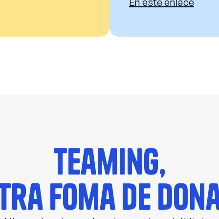
En este enlace
Teaming,
tra foma de don