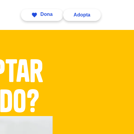
ntacto
Dona
Adopta
ptar
udo?