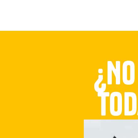
Conócenos
¿No
tod