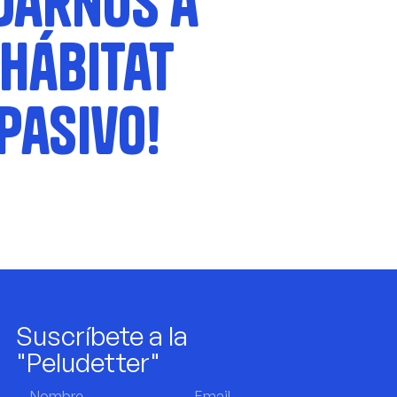
darnos a
 hábitat
pasivo!
Suscríbete a la
"Peludetter"