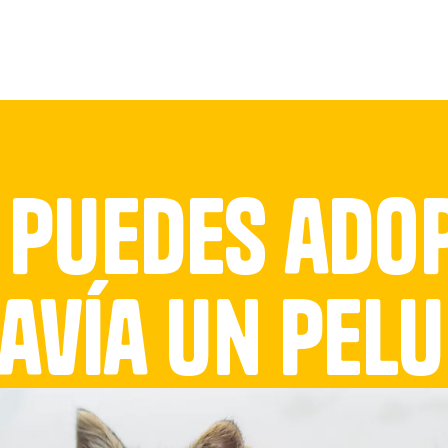
Colabora
Adopta
Noticias
Co
 puedes ado
avía un pel