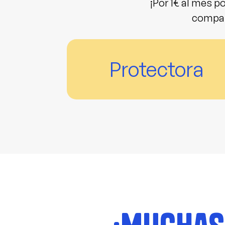
¡Por
1€ al mes
po
compas
Protectora