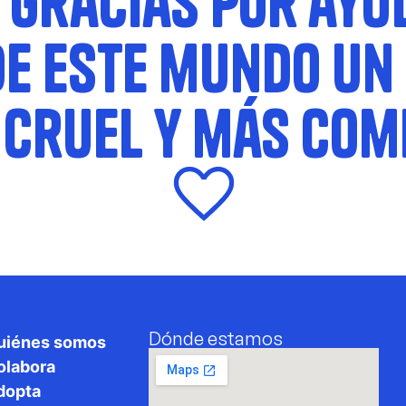
 gracias por ayu
e este mundo un
cruel y más com
Dónde estamos
uiénes somos
olabora
dopta