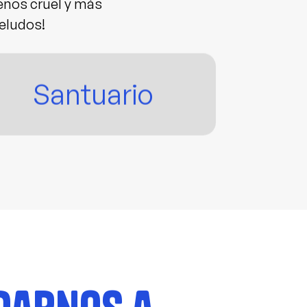
enos cruel y más
eludos!
Santuario