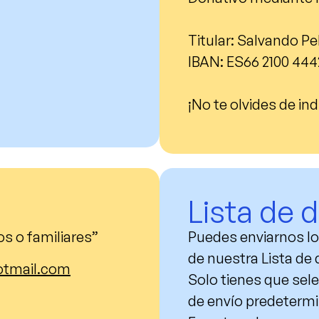
Titular
: Salvando P
IBAN
: ES66 2100 444
¡No te olvides de in
Lista de
os o familiares
”
Puedes enviarnos lo
de nuestra
Lista de
otmail.com
Solo tienes que sele
de envío predeterm