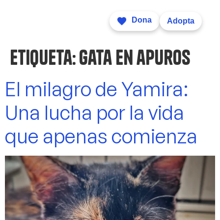
Dona
Adopta
Etiqueta:
gata en apuros
El milagro de Yamira:
Una lucha por la vida
que apenas comienza