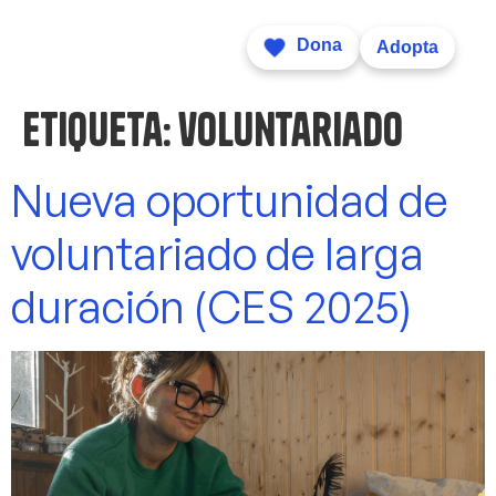
Dona
Adopta
Etiqueta:
voluntariado
Nueva oportunidad de
voluntariado de larga
duración (CES 2025)