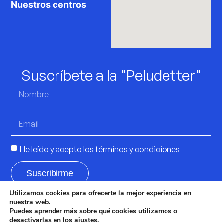
Nuestros centros
Suscríbete a la "Peludetter"
He leído y acepto los
términos y condiciones
Suscribirme
Utilizamos cookies para ofrecerte la mejor experiencia en
nuestra web.
Puedes aprender más sobre qué cookies utilizamos o
© 2025 El Campito – Salvando Peludos |
Aviso
desactivarlas en los
ajustes
.