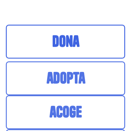
Dona
adopta
acoge