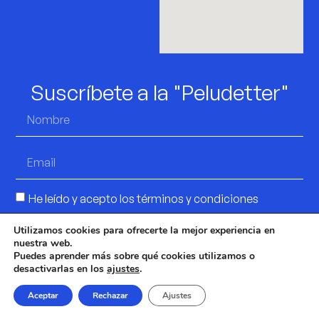
Suscríbete a la "Peludetter"
He leído y acepto los
términos y condiciones
Utilizamos cookies para ofrecerte la mejor experiencia en
Suscribirme
nuestra web.
Puedes aprender más sobre qué cookies utilizamos o
desactivarlas en los
ajustes
.
© 2025 El Campito – Salvando Peludos |
Aviso
Aceptar
Rechazar
Ajustes
Legal
|
Términos y Condiciones
|
Política de